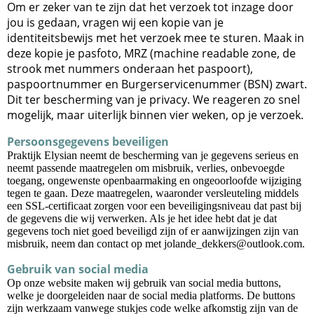
Om er zeker van te zijn dat het verzoek tot inzage door
jou is gedaan, vragen wij een kopie van je
identiteitsbewijs met het verzoek mee te sturen. Maak in
deze kopie je pasfoto, MRZ (machine readable zone, de
strook met nummers onderaan het paspoort),
paspoortnummer en Burgerservicenummer (BSN) zwart.
Dit ter bescherming van je privacy. We reageren zo snel
mogelijk, maar uiterlijk binnen vier weken, op je verzoek.
Persoonsgegevens beveiligen
Praktijk Elysian neemt de bescherming van je gegevens serieus en
neemt passende maatregelen om misbruik, verlies, onbevoegde
toegang, ongewenste openbaarmaking en ongeoorloofde wijziging
tegen te gaan. Deze maatregelen, waaronder versleuteling middels
een SSL-certificaat zorgen voor een beveiligingsniveau dat past bij
de gegevens die wij verwerken. Als je het idee hebt dat je dat
gegevens toch niet goed beveiligd zijn of er aanwijzingen zijn van
misbruik, neem dan contact op met jolande_dekkers@outlook.com.
Gebruik van social media
Op onze website maken wij gebruik van social media buttons,
welke je doorgeleiden naar de social media platforms. De buttons
zijn werkzaam vanwege stukjes code welke afkomstig zijn van de