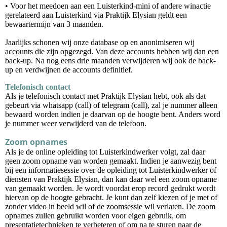
• Voor het meedoen aan een Luisterkind-mini of andere winactie
gerelateerd aan Luisterkind via Praktijk Elysian geldt een
bewaartermijn van 3 maanden.
Jaarlijks schonen wij onze database op en anonimiseren wij
accounts die zijn opgezegd. Van deze accounts hebben wij dan een
back-up. Na nog eens drie maanden verwijderen wij ook de back-
up en verdwijnen de accounts definitief.
Telefonisch contact
Als je telefonisch contact met Praktijk Elysian hebt, ook als dat
gebeurt via whatsapp (call) of telegram (call), zal je nummer alleen
bewaard worden indien je daarvan op de hoogte bent. Anders word
je nummer weer verwijderd van de telefoon.
Zoom opnames
Als je de online opleiding tot Luisterkindwerker volgt, zal daar
geen zoom opname van worden gemaakt. Indien je aanwezig bent
bij een informatiesessie over de opleiding tot Luisterkindwerker of
diensten van Praktijk Elysian, dan kan daar wel een zoom opname
van gemaakt worden. Je wordt voordat erop record gedrukt wordt
hiervan op de hoogte gebracht. Je kunt dan zelf kiezen of je met of
zonder video in beeld wil of de zoomsessie wil verlaten. De zoom
opnames zullen gebruikt worden voor eigen gebruik, om
presentatietechnieken te verbeteren of om na te sturen naar de